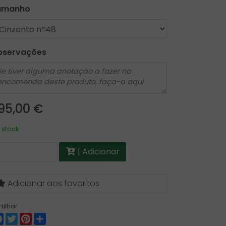
amanho
bservações
95,00 €
 stock
| Adicionar
Adicionar aos favoritos
tilhar
Facebook
Twitter
Pinterest
Share