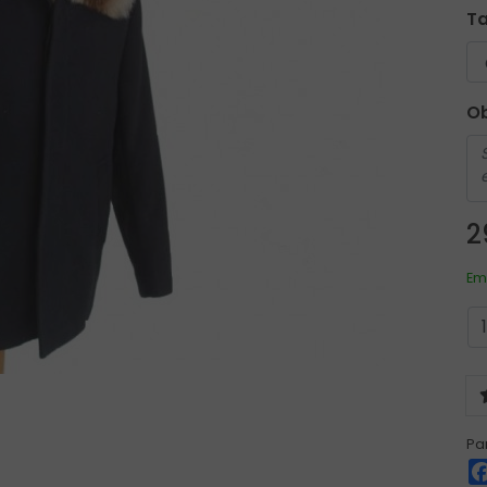
T
O
2
Em
Par